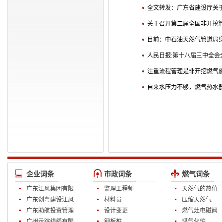
全文转发：广东省建设厅关
关于召开第二届全国非开挖
目前：中石油天然气管道局
人民日报:第十八届三中全
注重流程管理是非开挖燃气
自来水压力不够，燃气热水
企业词条
市政词条
燃气词条
广东江风集团有限
监理工程师
天然气的热值
公司
广东创粤建设江风
材料员
压缩天然气
装饰公司
广东助航投资管理
设计变更
燃气灶电磁阀
有限公司
广州示踪线缆有限
钢板桩
煤气化炉