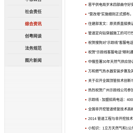
成员单位
综合资讯
恩平供电局岁末四部曲守好
企业荣誉
创粤网谈
社会责任
"营改增"实施细则正式颁布
大事记
法务规范
综合资讯
住建部发文：原资质直接换
图片新闻
管道定向钻穿越施工的可行
创粤网谈
祝贺搜狗对“示踪线”客服电
法务规范
祝贺"示踪线客服电话"顺利
图片新闻
中俄签署30年天然气供应协议
万和燃气热水器安装步骤及
关于召开全国顶管技术创新
热烈祝贺广州示踪线公司参
示踪线 - 加盟招商电话：400-0
全国非开挖管道修复技术高
2014 管道工程与非开挖技术国
小知识：1立方天然气和1公